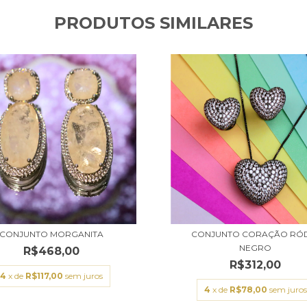
PRODUTOS SIMILARES
CONJUNTO MORGANITA
CONJUNTO CORAÇÃO RÓ
NEGRO
R$468,00
R$312,00
4
x de
R$117,00
sem juros
4
x de
R$78,00
sem juros