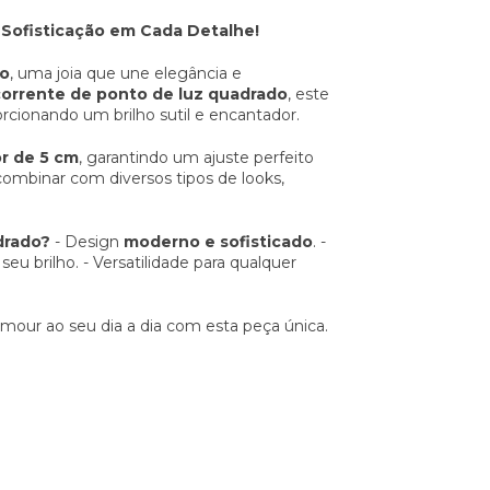
Sofisticação em Cada Detalhe!
do
, uma joia que une elegância e
corrente de ponto de luz quadrado
, este
orcionando um brilho sutil e encantador.
r de 5 cm
, garantindo um ajuste perfeito
 combinar com diversos tipos de looks,
drado?
- Design
moderno e sofisticado
. -
eu brilho. - Versatilidade para qualquer
mour ao seu dia a dia com esta peça única.