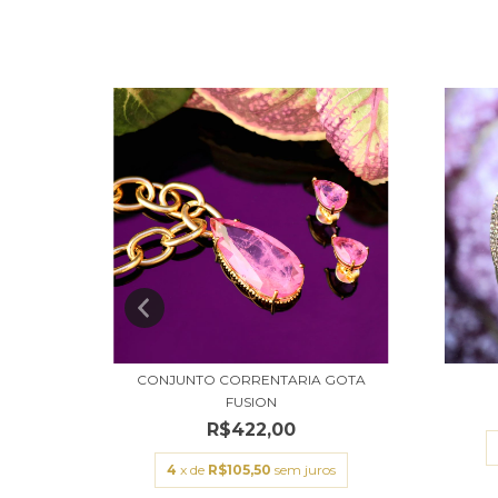
CONJUNTO CORRENTARIA GOTA
LILÁS
FUSION
R$422,00
s
4
x de
R$105,50
sem juros