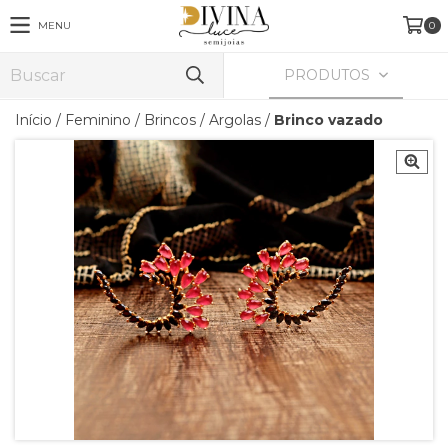
MENU
0
PRODUTOS
Início
/
Feminino
/
Brincos
/
Argolas
/
Brinco vazado