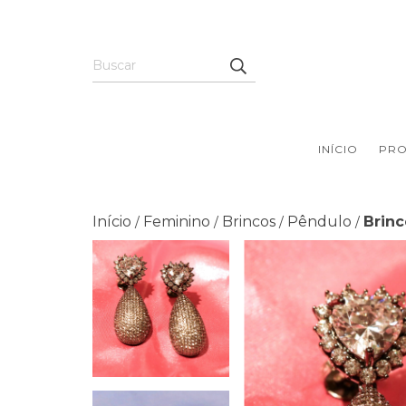
INÍCIO
PR
Início
Feminino
Brincos
Pêndulo
Brinc
/
/
/
/