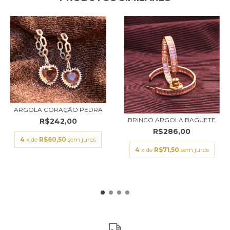
ARGOLA CORAÇÃO PEDRA
BRINCO ARGOLA BAGUETE
R$242,00
R$286,00
4
x de
R$60,50
sem juros
4
x de
R$71,50
sem juros