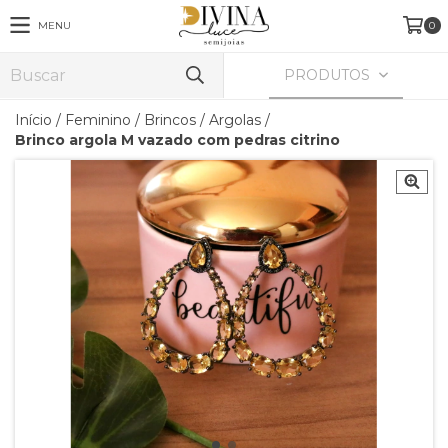
MENU
0
PRODUTOS
Início
/
Feminino
/
Brincos
/
Argolas
/
Brinco argola M vazado com pedras citrino