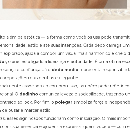
ito além da estética — a forma como você os usa pode transmi
personalidade, estilo e até suas intenções. Cada dedo carrega u
 explorado, ajuda a compor um visual mais harmônico e cheio de
dor
, o anel está ligado à liderança e autoridade. É uma ótima es
presença e confiança. Já o
dedo médio
representa responsabilida
a composições mais neutras e elegantes.
cionalmente associado ao compromisso, também pode refletir co
ocional. O
dedinho
comunica leveza e sociabilidade, trazendo 
ntraído ao look. Por fim, o
polegar
simboliza força e independên
de ousar e marcar estilo.
as, esses significados funcionam como inspiração. O mais impor
 com sua essência e ajudem a expressar quem você é — com e