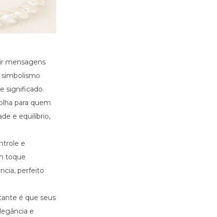
tir mensagens
m simbolismo
 significado.
colha para quem
de e equilíbrio,
ntrole e
um toque
cia, perfeito
tante é que seus
legância e