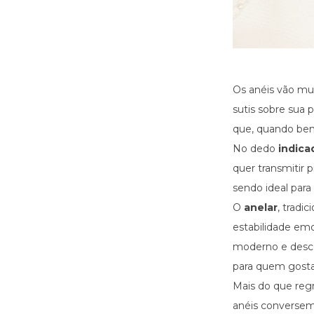
Os anéis vão mu
sutis sobre sua 
que, quando bem
No dedo
indica
quer transmitir 
sendo ideal par
O
anelar
, tradi
estabilidade em
moderno e desco
para quem gosta 
Mais do que regr
anéis conversem